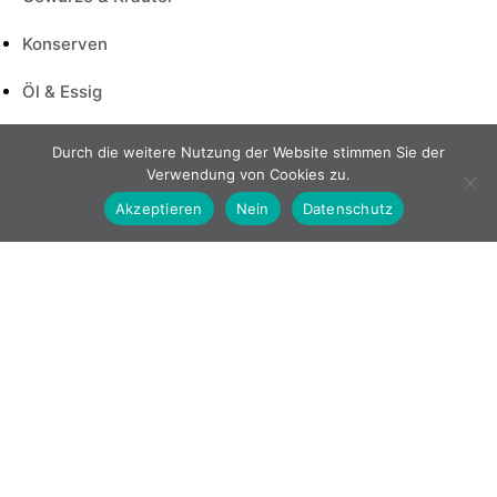
Konserven
Öl & Essig
Durch die weitere Nutzung der Website stimmen Sie der
Verwendung von Cookies zu.
Akzeptieren
Nein
Datenschutz
Empfohlene Produkte
Seven Spices Gewürzmischung, 1kg
Chili Cheese Burger Sauce Fl
CHF
28.00