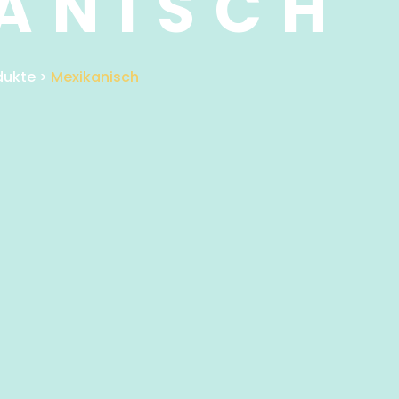
ANISCH
dukte
>
Mexikanisch