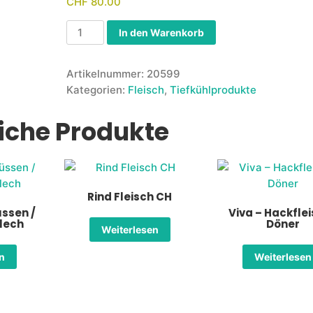
CHF
80.00
In den Warenkorb
Artikelnummer:
20599
Kategorien:
Fleisch
,
Tiefkühlprodukte
iche Produkte
Rind Fleisch CH
üssen /
Viva – Hackfle
Blech
Döner
Weiterlesen
en
Weiterlesen