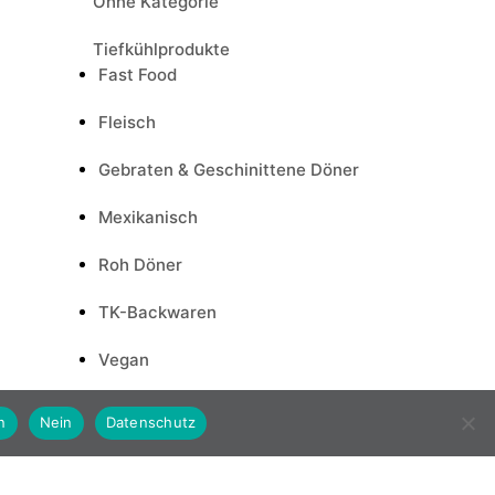
Ohne Kategorie
Tiefkühlprodukte
Fast Food
Fleisch
Gebraten & Geschinittene Döner
Mexikanisch
Roh Döner
TK-Backwaren
Vegan
Weitere TK-Produkte
n
Nein
Datenschutz
Trockenware