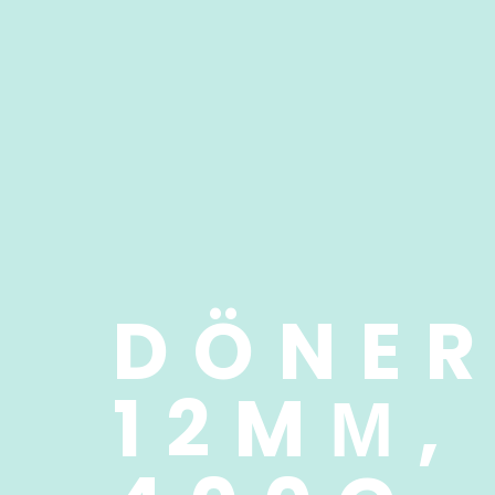
DÖNER
12MΜ,