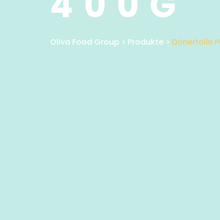
400G
Oliva Food Group
>
Produkte
>
Dönerfolie P