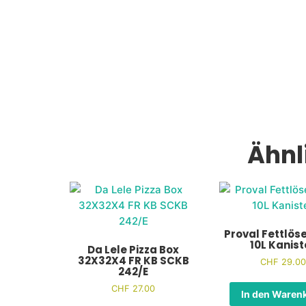
Ähnl
Proval Fettlöse
10L Kanist
Da Lele Pizza Box
32X32X4 FR KB SCKB
CHF
29.00
242/E
CHF
27.00
In den Waren