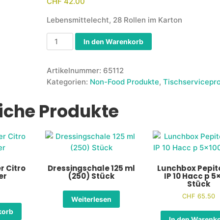
CHF
42.00
Lebensmittelecht, 28 Rollen im Karton
In den Warenkorb
Artikelnummer:
65112
Kategorien:
Non-Food Produkte
,
Tischservicepr
iche Produkte
r Citro
Dressingschale 125 ml
Lunchbox Pepit
er
(250) Stück
IP 10 Hacc p 5
Stück
CHF
65.50
Weiterlesen
korb
In den Warenk