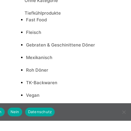
Ohne Kategorie
Tiefkühlprodukte
Fast Food
Fleisch
Gebraten & Geschinittene Döner
Mexikanisch
Roh Döner
TK-Backwaren
Vegan
Weitere TK-Produkte
n
Nein
Datenschutz
Trockenware