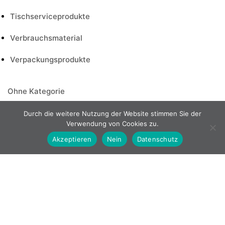
Tischserviceprodukte
Verbrauchsmaterial
Verpackungsprodukte
Ohne Kategorie
Tiefkühlprodukte
Durch die weitere Nutzung der Website stimmen Sie der
Verwendung von Cookies zu.
Fast Food
Akzeptieren
Nein
Datenschutz
Fleisch
Gebraten & Geschinittene Döner
Mexikanisch
Roh Döner