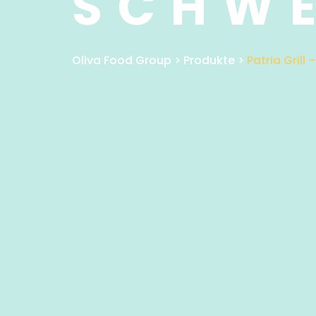
SCHWE
Oliva Food Group
>
Produkte
>
Patria Grill 