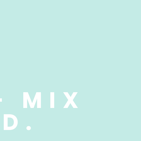
– MIX
 D.