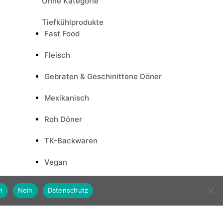
Ohne Kategorie
Tiefkühlprodukte
Fast Food
Fleisch
Gebraten & Geschinittene Döner
Mexikanisch
Roh Döner
TK-Backwaren
Vegan
Weitere TK-Produkte
n
Nein
Datenschutz
Trockenware