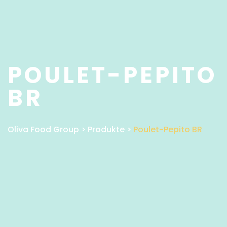
POULET-PEPITO
BR
Oliva Food Group
>
Produkte
>
Poulet-Pepito BR