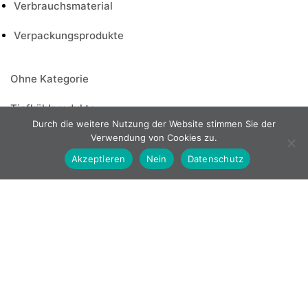
Verbrauchsmaterial
Verpackungsprodukte
Ohne Kategorie
Tiefkühlprodukte
Fast Food
Durch die weitere Nutzung der Website stimmen Sie der
Verwendung von Cookies zu.
Fleisch
Akzeptieren
Nein
Datenschutz
Gebraten & Geschinittene Döner
Mexikanisch
Roh Döner
TK-Backwaren
Vegan