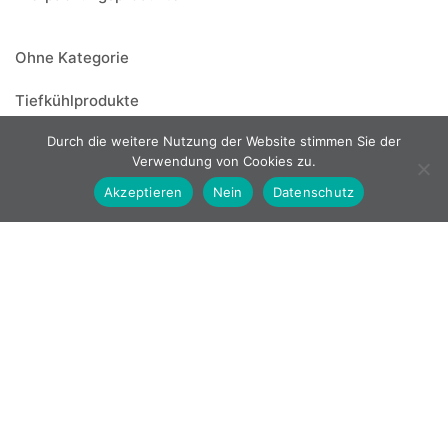
Ohne Kategorie
Tiefkühlprodukte
Fast Food
Durch die weitere Nutzung der Website stimmen Sie der
Verwendung von Cookies zu.
Fleisch
Akzeptieren
Nein
Datenschutz
Gebraten & Geschinittene Döner
Mexikanisch
Roh Döner
TK-Backwaren
Vegan
Weitere TK-Produkte